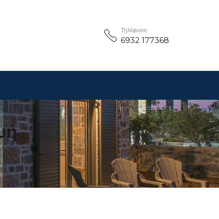
Τηλέφωνο
6932 177368
υή